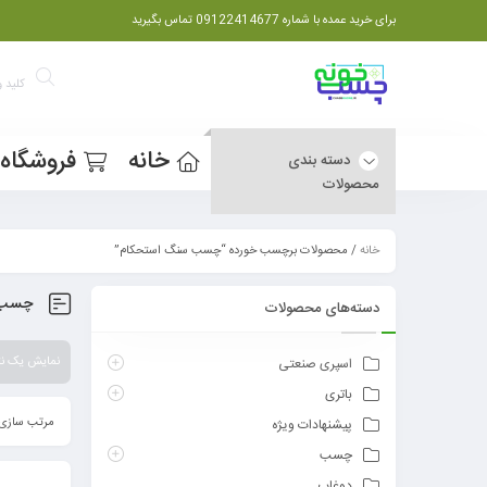
برای خرید عمده با شماره 09122414677 تماس بگیرید
خانه
فروشگاه
دسته بندی
محصولات
خانه
/ محصولات برچسب خورده “چسب سنگ استحکام”
چسب 
دسته‌های محصولات
نمایش یک نت
اسپری صنعتی
باتری
مرتب سازی 
پیشنهادات ویژه
چسب
دوغاب