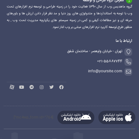
معرفی گروه طراحی و توسعه
گروه ماهدیس وب از سال 1390 فعالیت خود را در زمینه طراحی و توسعه نرم افزارهای تحت
وب با توجه به استانداردها و متدولوژی های روز دنیا و مد نظر قرار دادن ارزش ها و باورهای
حرفه ای و نیز مطالعات کیفی و کمی در زمینه سیستم های یکپارچه مدیریت تحت وب , به
منظور طرح,توسعه کاربرد نرم افزارهای مبتنی بر وب اغاز نمود.
ارتباط با ما
تهران - خیابان ولیعصر - ساختمان شفق
021-55887744
info@yoursite.com
دانلود اپلیکیشن
دانلود اپلیکیشن
[mc4wp_form id="764"]
Android
Apple ios