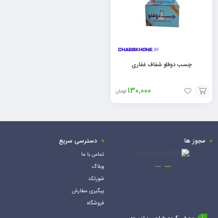
چسب دوقلو شفاف غفاری
130,000
تومان
افزودن
به
سبد
مجوز ها
دسترسی سریع
تماس با ما
وبلاگ
شورتکد
پیگیری سفارش
فروشگاه