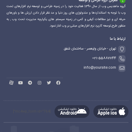
معرفی گروه طراحی و توسعه
گروه ماهدیس وب از سال 1390 فعالیت خود را در زمینه طراحی و توسعه نرم افزارهای تحت
وب با توجه به استانداردها و متدولوژی های روز دنیا و مد نظر قرار دادن ارزش ها و باورهای
حرفه ای و نیز مطالعات کیفی و کمی در زمینه سیستم های یکپارچه مدیریت تحت وب , به
منظور طرح,توسعه کاربرد نرم افزارهای مبتنی بر وب اغاز نمود.
ارتباط با ما
تهران - خیابان ولیعصر - ساختمان شفق
021-55887744
info@yoursite.com
دانلود اپلیکیشن
دانلود اپلیکیشن
[mc4wp_form id="764"]
Android
Apple ios