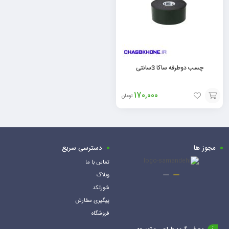
چسب دوطرفه ساکا 3سانتی
170,000
تومان
افزودن
به
سبد
مجوز ها
دسترسی سریع
تماس با ما
وبلاگ
شورتکد
پیگیری سفارش
فروشگاه