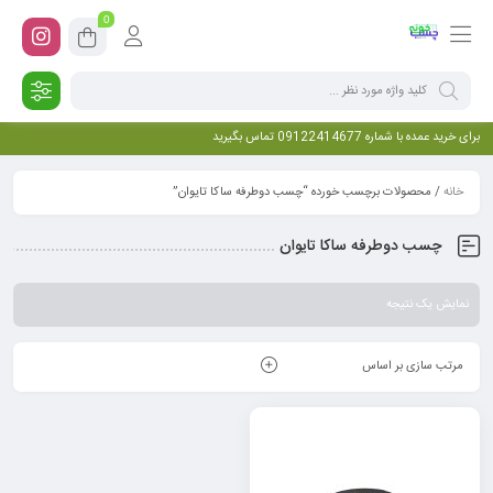
0
برای خرید عمده با شماره 09122414677 تماس بگیرید
خانه
/ محصولات برچسب خورده “چسب دوطرفه ساکا تایوان”
چسب دوطرفه ساکا تایوان
نمایش یک نتیجه
مرتب سازی بر اساس