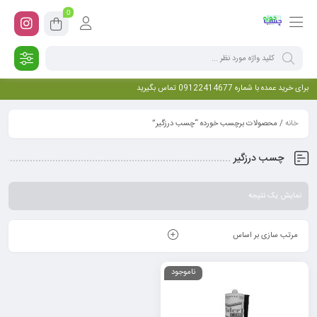
0
برای خرید عمده با شماره 09122414677 تماس بگیرید
خانه
/ محصولات برچسب خورده “چسب درزگیر”
چسب درزگیر
نمایش یک نتیجه
مرتب سازی بر اساس
ناموجود