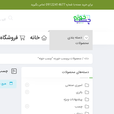
برای خرید عمده با شماره 09122414677 تماس بگیرید
خانه
فروشگاه
دسته بندی
محصولات
خانه
/ محصولات برچسب خورده “چسب خونه”
چسب 
دسته‌های محصولات
هیچ م
اسپری صنعتی
باتری
پیشنهادات ویژه
چسب
دوغاب