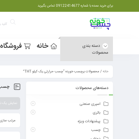
برای خرید عمده با شماره 09122414677 تماس بگیرید
خانه
فروشگاه
دسته بندی
محصولات
خانه
/ محصولات برچسب خورده “چسب حرارتی یک کیلو THT”
چسب حر
دسته‌های محصولات
نمایش یک نت
اسپری صنعتی
باتری
مرتب سازی 
پیشنهادات ویژه
چسب
دوغاب