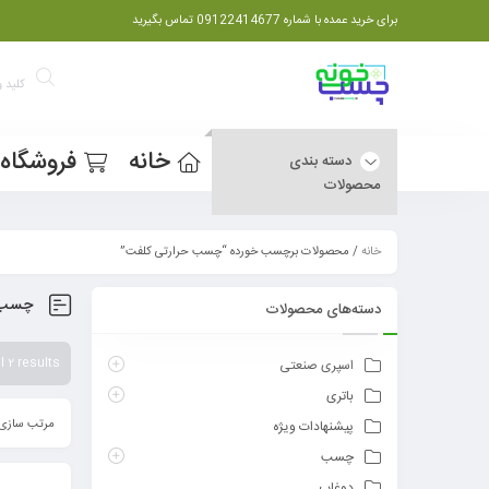
برای خرید عمده با شماره 09122414677 تماس بگیرید
خانه
فروشگاه
دسته بندی
محصولات
خانه
/ محصولات برچسب خورده “چسب حرارتی کلفت”
چسب ح
دسته‌های محصولات
 2 results
اسپری صنعتی
باتری
مرتب سازی 
پیشنهادات ویژه
چسب
دوغاب