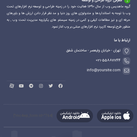
معرفی گروه طراحی و توسعه
گروه ماهدیس وب از سال 1390 فعالیت خود را در زمینه طراحی و توسعه نرم افزارهای تحت
وب با توجه به استانداردها و متدولوژی های روز دنیا و مد نظر قرار دادن ارزش ها و باورهای
حرفه ای و نیز مطالعات کیفی و کمی در زمینه سیستم های یکپارچه مدیریت تحت وب , به
منظور طرح,توسعه کاربرد نرم افزارهای مبتنی بر وب اغاز نمود.
ارتباط با ما
تهران - خیابان ولیعصر - ساختمان شفق
021-55887744
info@yoursite.com
دانلود اپلیکیشن
دانلود اپلیکیشن
[mc4wp_form id="764"]
Android
Apple ios