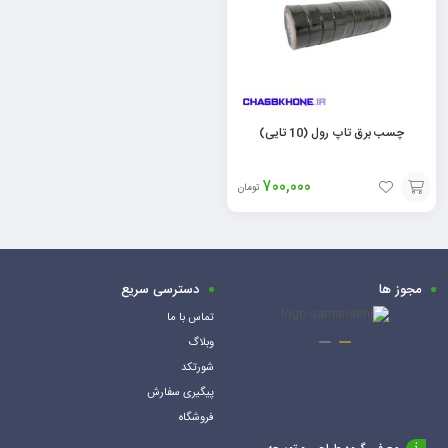
چسب برق تاپ رول (10 تایی)
700,000
تومان
افزودن
به
سبد
مجوز ها
دسترسی سریع
تماس با ما
وبلاگ
شورتکد
پیگیری سفارش
فروشگاه