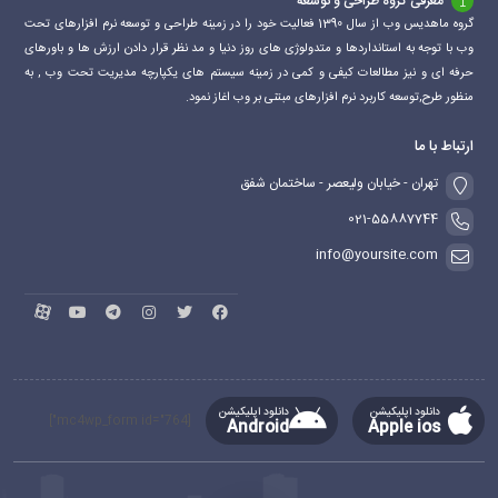
معرفی گروه طراحی و توسعه
گروه ماهدیس وب از سال 1390 فعالیت خود را در زمینه طراحی و توسعه نرم افزارهای تحت
وب با توجه به استانداردها و متدولوژی های روز دنیا و مد نظر قرار دادن ارزش ها و باورهای
حرفه ای و نیز مطالعات کیفی و کمی در زمینه سیستم های یکپارچه مدیریت تحت وب , به
منظور طرح,توسعه کاربرد نرم افزارهای مبتنی بر وب اغاز نمود.
ارتباط با ما
تهران - خیابان ولیعصر - ساختمان شفق
021-55887744
info@yoursite.com
دانلود اپلیکیشن
دانلود اپلیکیشن
[mc4wp_form id="764"]
Android
Apple ios