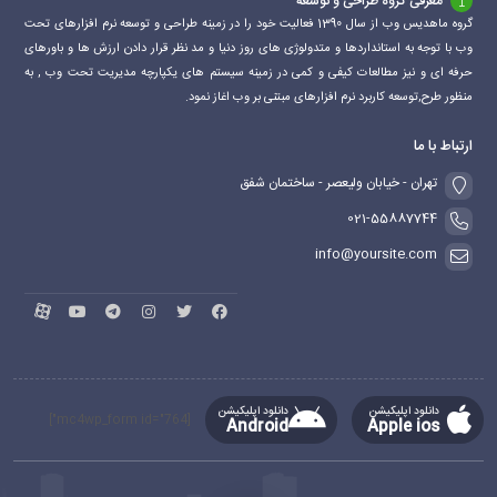
معرفی گروه طراحی و توسعه
گروه ماهدیس وب از سال 1390 فعالیت خود را در زمینه طراحی و توسعه نرم افزارهای تحت
وب با توجه به استانداردها و متدولوژی های روز دنیا و مد نظر قرار دادن ارزش ها و باورهای
حرفه ای و نیز مطالعات کیفی و کمی در زمینه سیستم های یکپارچه مدیریت تحت وب , به
منظور طرح,توسعه کاربرد نرم افزارهای مبتنی بر وب اغاز نمود.
ارتباط با ما
تهران - خیابان ولیعصر - ساختمان شفق
021-55887744
info@yoursite.com
دانلود اپلیکیشن
دانلود اپلیکیشن
[mc4wp_form id="764"]
Android
Apple ios