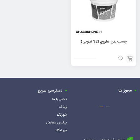
چسب بتن ساروج (12 کیلویی)
افزودن
به
سبد
مجوز ها
دسترسی سریع
تماس با ما
وبلاگ
شورتکد
پیگیری سفارش
فروشگاه