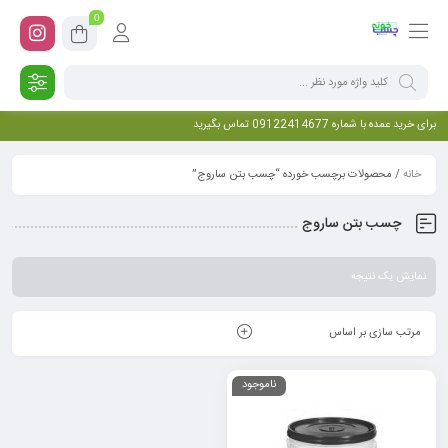
0
برای خرید عمده با شماره 09122414677 تماس بگیرید
خانه
/ محصولات برچسب خورده “چسب بتن ساروج”
چسب بتن ساروج
نمایش یک نتیجه
مرتب سازی بر اساس
ناموجود