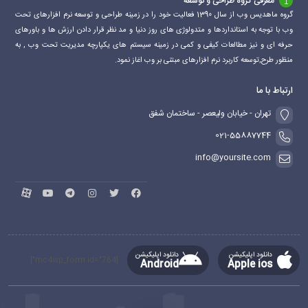
معرفی گروه طراحی و توسعه
گروه ماهدیس وب از سال 1390 فعالیت خود را در زمینه طراحی و توسعه نرم افزارهای تحت
وب با توجه به استانداردها و متدولوژی های روز دنیا و مد نظر قرار دادن ارزش ها و باورهای
حرفه ای و نیز مطالعات کیفی و کمی در زمینه سیستم های یکپارچه مدیریت تحت وب , به
منظور طرح,توسعه کاربرد نرم افزارهای مبتنی بر وب اغاز نمود.
ارتباط با ما
تهران - خیابان ولیعصر - ساختمان شفق
021-55887744
info@yoursite.com
دانلود اپلیکیشن
دانلود اپلیکیشن
[mc4wp_form id="764"]
Android
Apple ios