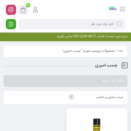
0
برای خرید عمده با شماره 09122414677 تماس بگیرید
خانه
/ محصولات برچسب خورده “چسب اسپری”
چسب اسپری
نمایش یک نتیجه
مرتب سازی بر اساس