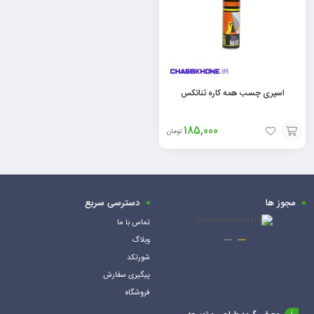
اسپری چسب همه کاره ثناتکس
185,000
تومان
افزودن
به
سبد
مجوز ها
دسترسی سریع
تماس با ما
وبلاگ
شورتکد
پیگیری سفارش
فروشگاه