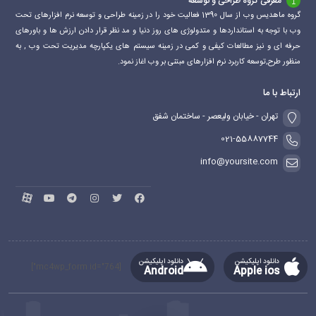
معرفی گروه طراحی و توسعه
گروه ماهدیس وب از سال 1390 فعالیت خود را در زمینه طراحی و توسعه نرم افزارهای تحت
وب با توجه به استانداردها و متدولوژی های روز دنیا و مد نظر قرار دادن ارزش ها و باورهای
حرفه ای و نیز مطالعات کیفی و کمی در زمینه سیستم های یکپارچه مدیریت تحت وب , به
منظور طرح,توسعه کاربرد نرم افزارهای مبتنی بر وب اغاز نمود.
ارتباط با ما
تهران - خیابان ولیعصر - ساختمان شفق
021-55887744
info@yoursite.com
دانلود اپلیکیشن
دانلود اپلیکیشن
[mc4wp_form id="764"]
Android
Apple ios