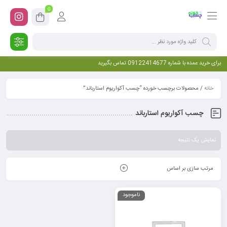
0
برای خرید عمده با شماره 09122414677 تماس بگیرید
خانه
/ محصولات برچسب خورده “چسب آکواریوم استارباند”
چسب آکواریوم استارباند
نمایش یک نتیجه
مرتب سازی بر اساس
ناموجود