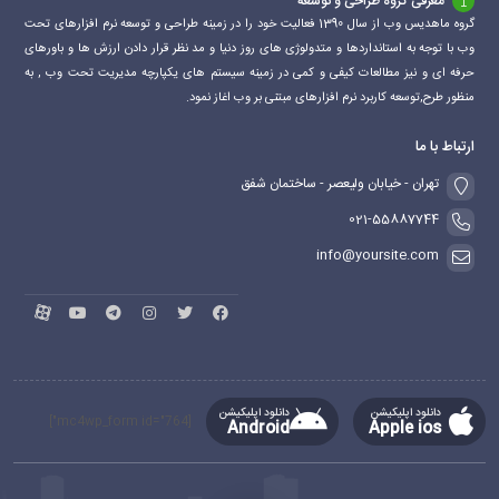
معرفی گروه طراحی و توسعه
گروه ماهدیس وب از سال 1390 فعالیت خود را در زمینه طراحی و توسعه نرم افزارهای تحت
وب با توجه به استانداردها و متدولوژی های روز دنیا و مد نظر قرار دادن ارزش ها و باورهای
حرفه ای و نیز مطالعات کیفی و کمی در زمینه سیستم های یکپارچه مدیریت تحت وب , به
منظور طرح,توسعه کاربرد نرم افزارهای مبتنی بر وب اغاز نمود.
ارتباط با ما
تهران - خیابان ولیعصر - ساختمان شفق
021-55887744
info@yoursite.com
دانلود اپلیکیشن
دانلود اپلیکیشن
[mc4wp_form id="764"]
Android
Apple ios