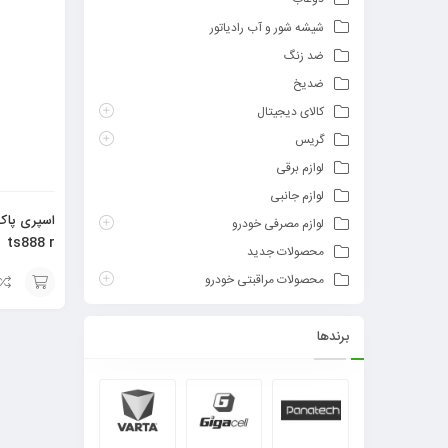
شیشه شور و آب رادیاتور
ضد زنگ
ضدیخ
کالای دیجیتال
گریس
لوازم برقی
لوازم جانبی
اسپری پاک
لوازم مصرفی خودرو
ts888 r
محصولات جدید
محصولات مراقبتی خودرو
افزودن
برندها
به
سبد