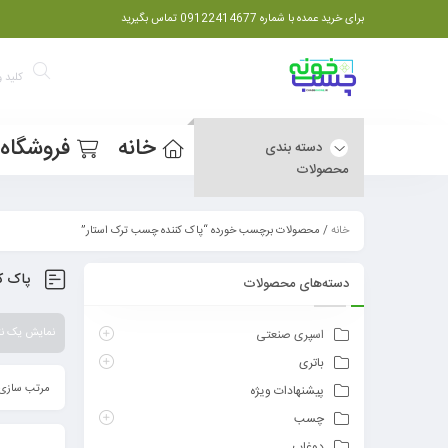
برای خرید عمده با شماره 09122414677 تماس بگیرید
خانه
فروشگاه
دسته بندی
محصولات
خانه
/ محصولات برچسب خورده “پاک کننده چسب ترک استار”
پاک ک
دسته‌های محصولات
نمایش یک نت
اسپری صنعتی
باتری
مرتب سازی 
پیشنهادات ویژه
چسب
دوغاب