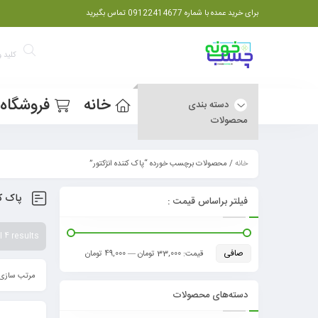
برای خرید عمده با شماره 09122414677 تماس بگیرید
خانه
فروشگاه
دسته بندی
محصولات
خانه
/ محصولات برچسب خورده “پاک کننده انژکتور”
پاک کن
فیلتر براساس قیمت :
 4 results
صافی
قيمت:
33,000 تومان
—
49,000 تومان
مرتب سازی 
دسته‌های محصولات