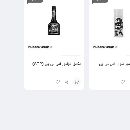
کتور شوی اس تی پی
مکمل انژکتور اس تی پی (STP)
افزودن
به
سبد