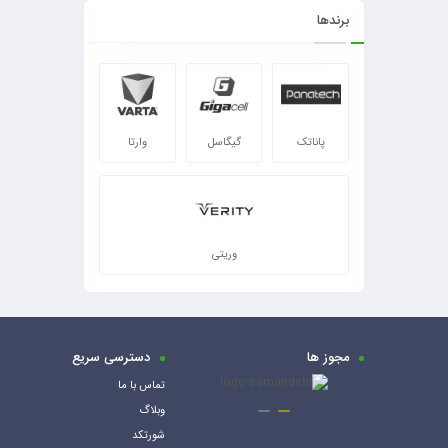
برندها
پاناتک
گیگاسل
وارتا
وریتی
مجوز ها
دسترسی سریع
تماس با ما
وبلاگ
شورتکد