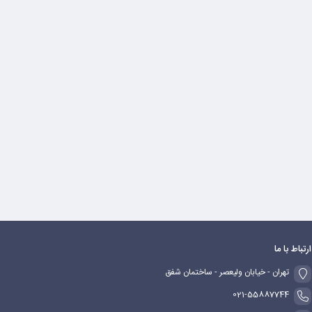
ارتباط با ما
تهران - خیابان ولیعصر - ساختمان شفق
021-55887744