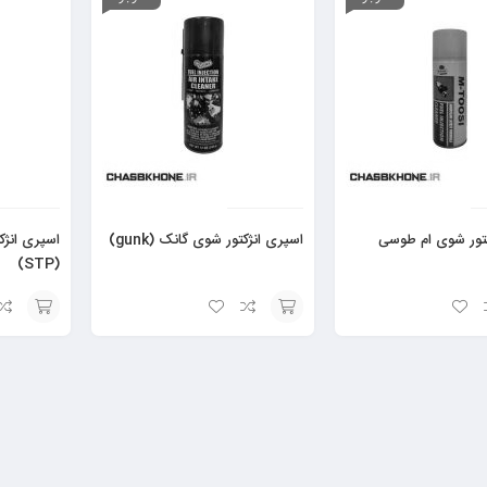
کتور شوی ام طوسی
اسپری انژکتور شوی گانک (gunk)
اسپری انژ
(STP)
افزودن
افزودن
به
به
سبد
سبد