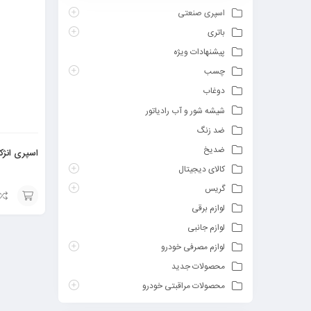
اسپری صنعتی
باتری
پیشنهادات ویژه
چسب
دوغاب
شیشه شور و آب رادیاتور
ضد زنگ
ضدیخ
اسپری انژ
کالای دیجیتال
گریس
لوازم برقی
افزودن
لوازم جانبی
به
لوازم مصرفی خودرو
سبد
محصولات جدید
محصولات مراقبتی خودرو