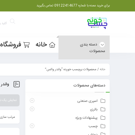
برای خرید عمده با شماره 09122414677 تماس بگیرید
خانه
فروشگاه
دسته بندی
محصولات
خانه
/ محصولات برچسب خورده “واندر والس”
واندر
دسته‌های محصولات
نمایش یک نت
اسپری صنعتی
باتری
مرتب سازی 
پیشنهادات ویژه
چسب
دوغاب