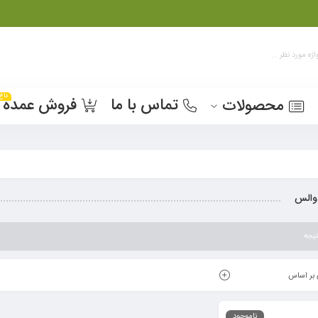
داغ
تماس با ما
فروش عمده
محصولات
 والس
یجه
بر اساس
ناموجود