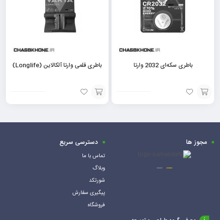
باطری سکه‌ای 2032 وارتا
باطری قلمی وارتا آلکالاین (Longlife)
افزودن
افزودن
به
به
سبد
سبد
مجوز ها
دسترسی سریع
تماس با ما
وبلاگ
شورتکد
پیگیری سفارش
فروشگاه