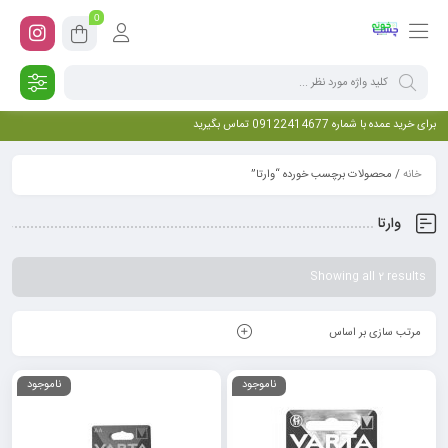
0
برای خرید عمده با شماره 09122414677 تماس بگیرید
خانه
/ محصولات برچسب خورده “وارتا”
وارتا
Showing all 2 results
مرتب سازی بر اساس
ناموجود
ناموجود