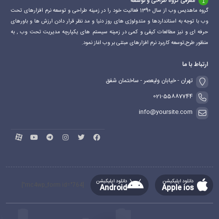
معرفی گروه طراحی و توسعه
گروه ماهدیس وب از سال 1390 فعالیت خود را در زمینه طراحی و توسعه نرم افزارهای تحت
وب با توجه به استانداردها و متدولوژی های روز دنیا و مد نظر قرار دادن ارزش ها و باورهای
حرفه ای و نیز مطالعات کیفی و کمی در زمینه سیستم های یکپارچه مدیریت تحت وب , به
منظور طرح,توسعه کاربرد نرم افزارهای مبتنی بر وب اغاز نمود.
ارتباط با ما
تهران - خیابان ولیعصر - ساختمان شفق
021-55887744
info@yoursite.com
دانلود اپلیکیشن
دانلود اپلیکیشن
[mc4wp_form id="764"]
Android
Apple ios