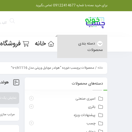
برای خرید عمده با شماره 09122414677 تماس بگیرید
خانه
فروشگاه
دسته بندی
محصولات
خانه
/ محصولات برچسب خورده “هولدر موبایل وریتی مدل v-ch1116”
هولدر م
دسته‌های محصولات
نمایش یک نت
اسپری صنعتی
باتری
مرتب سازی 
پیشنهادات ویژه
چسب
دوغاب