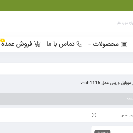
داغ
تماس با ما
فروش عمده
محصولات
وبایل وریتی مدل v-ch1116
یجه
بر اساس
ناموجود