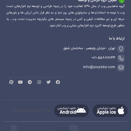
معرفی گروه طراحی و توسعه
گروه ماهدیس وب از سال 1390 فعالیت خود را در زمینه طراحی و توسعه نرم افزارهای تحت
وب با توجه به استانداردها و متدولوژی های روز دنیا و مد نظر قرار دادن ارزش ها و باورهای
حرفه ای و نیز مطالعات کیفی و کمی در زمینه سیستم های یکپارچه مدیریت تحت وب , به
منظور طرح,توسعه کاربرد نرم افزارهای مبتنی بر وب اغاز نمود.
ارتباط با ما
تهران - خیابان ولیعصر - ساختمان شفق
021-55887744
info@yoursite.com
دانلود اپلیکیشن
دانلود اپلیکیشن
[mc4wp_form id="764"]
Android
Apple ios