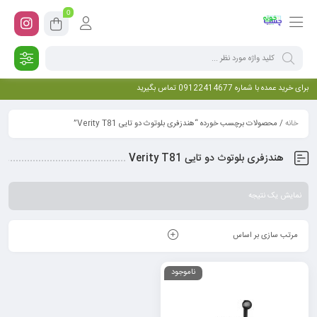
0
برای خرید عمده با شماره 09122414677 تماس بگیرید
خانه
/ محصولات برچسب خورده “هندزفری بلوتوث دو تایی Verity T81”
هندزفری بلوتوث دو تایی Verity T81
نمایش یک نتیجه
مرتب سازی بر اساس
ناموجود