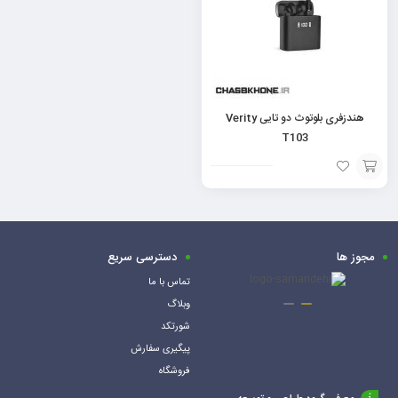
هندزفری بلوتوث دو تایی Verity
T103
افزودن
به
سبد
مجوز ها
دسترسی سریع
تماس با ما
وبلاگ
شورتکد
پیگیری سفارش
فروشگاه