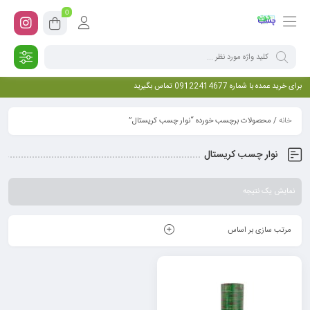
0
برای خرید عمده با شماره 09122414677 تماس بگیرید
خانه
/ محصولات برچسب خورده “نوار چسب کریستال”
نوار چسب کریستال
نمایش یک نتیجه
مرتب سازی بر اساس