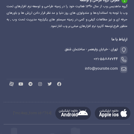
معرفی گروه طراحی و توسعه
گروه ماهدیس وب از سال 1390 فعالیت خود را در زمینه طراحی و توسعه نرم افزارهای تحت
وب با توجه به استانداردها و متدولوژی های روز دنیا و مد نظر قرار دادن ارزش ها و باورهای
حرفه ای و نیز مطالعات کیفی و کمی در زمینه سیستم های یکپارچه مدیریت تحت وب , به
منظور طرح,توسعه کاربرد نرم افزارهای مبتنی بر وب اغاز نمود.
ارتباط با ما
تهران - خیابان ولیعصر - ساختمان شفق
021-55887744
info@yoursite.com
دانلود اپلیکیشن
دانلود اپلیکیشن
[mc4wp_form id="764"]
Android
Apple ios