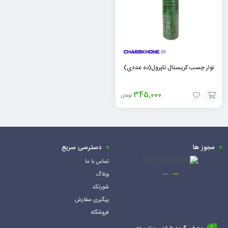
نوار چسب کریستال تاپرول(ده عددی)
345,000
تومان
افزودن
به
سبد
مجوز ها
دسترسی سریع
تماس با ما
وبلاگ
شورتکد
پیگیری سفارش
فروشگاه