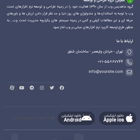
معرفی گروه طراحی و توسعه
گروه ماهدیس وب از سال 1390 فعالیت خود را در زمینه طراحی و توسعه نرم افزارهای تحت
وب با توجه به استانداردها و متدولوژی های روز دنیا و مد نظر قرار دادن ارزش ها و باورهای
حرفه ای و نیز مطالعات کیفی و کمی در زمینه سیستم های یکپارچه مدیریت تحت وب , به
منظور طرح,توسعه کاربرد نرم افزارهای مبتنی بر وب اغاز نمود.
ارتباط با ما
تهران - خیابان ولیعصر - ساختمان شفق
021-55887744
info@yoursite.com
دانلود اپلیکیشن
دانلود اپلیکیشن
[mc4wp_form id="764"]
Android
Apple ios