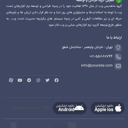
معرفی گروه طراحی و توسعه
گروه ماهدیس وب از سال 1390 فعالیت خود را در زمینه طراحی و توسعه نرم افزارهای تحت
وب با توجه به استانداردها و متدولوژی های روز دنیا و مد نظر قرار دادن ارزش ها و باورهای
حرفه ای و نیز مطالعات کیفی و کمی در زمینه سیستم های یکپارچه مدیریت تحت وب , به
منظور طرح,توسعه کاربرد نرم افزارهای مبتنی بر وب اغاز نمود.
ارتباط با ما
تهران - خیابان ولیعصر - ساختمان شفق
021-55887744
info@yoursite.com
دانلود اپلیکیشن
دانلود اپلیکیشن
[mc4wp_form id="764"]
Android
Apple ios