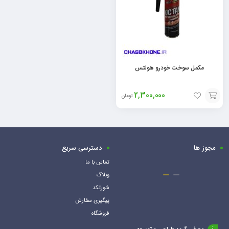
مکمل سوخت خودرو هولتس
2,300,000
تومان
افزودن
به
سبد
مجوز ها
دسترسی سریع
تماس با ما
وبلاگ
شورتکد
پیگیری سفارش
فروشگاه