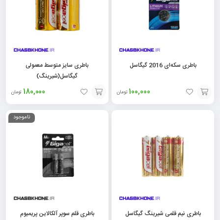
باطری سکه‌ای 2016 گیگاسل
باطری سایز متوسط معمولی
گیگاسل(شیرینگ)
180,000
100,000
تومان
تومان
افزودن
افزودن
ناموجود
به
به
سبد
سبد
باطری نیم قلمی شیرینگ گیگاسل
باطری قلم سوپر آلکالاین پریمیوم