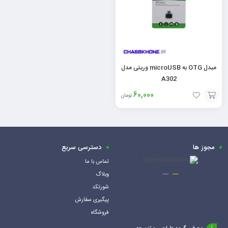
مبدل OTG به microUSB وریتی مدل
A302
60,000
تومان
افزودن
به
سبد
مجوز ها
دسترسی سریع
تماس با ما
وبلاگ
شورتکد
پیگیری سفارش
فروشگاه