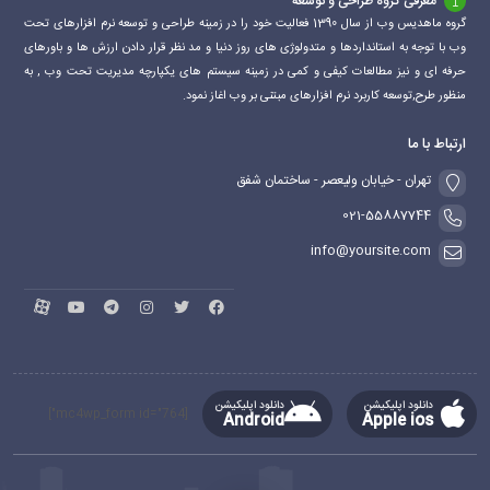
معرفی گروه طراحی و توسعه
گروه ماهدیس وب از سال 1390 فعالیت خود را در زمینه طراحی و توسعه نرم افزارهای تحت
وب با توجه به استانداردها و متدولوژی های روز دنیا و مد نظر قرار دادن ارزش ها و باورهای
حرفه ای و نیز مطالعات کیفی و کمی در زمینه سیستم های یکپارچه مدیریت تحت وب , به
منظور طرح,توسعه کاربرد نرم افزارهای مبتنی بر وب اغاز نمود.
ارتباط با ما
تهران - خیابان ولیعصر - ساختمان شفق
021-55887744
info@yoursite.com
دانلود اپلیکیشن
دانلود اپلیکیشن
[mc4wp_form id="764"]
Android
Apple ios