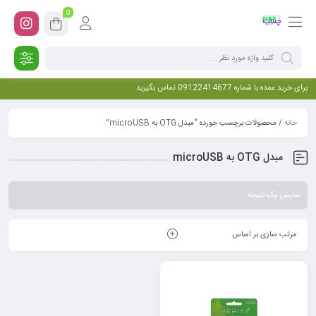
0
برای خرید عمده با شماره 09122414677 تماس بگیرید
خانه
/ محصولات برچسب خورده “مبدل OTG به microUSB”
مبدل OTG به microUSB
نمایش یک نتیجه
مرتب سازی بر اساس