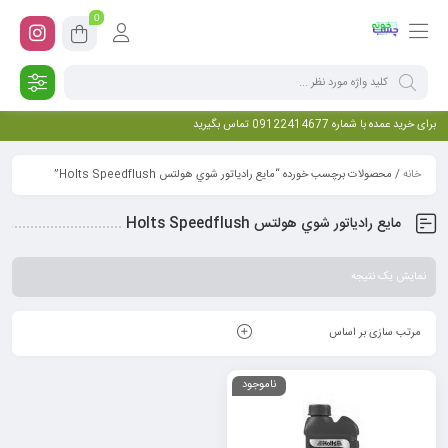
0
برای خرید عمده با شماره 09122414677 تماس بگیرید
خانه
/ محصولات برچسب خورده “مايع رادياتور شوي هولتس Holts Speedflush”
مايع رادياتور شوي هولتس Holts Speedflush
نمایش یک نتیجه
مرتب سازی بر اساس
ناموجود