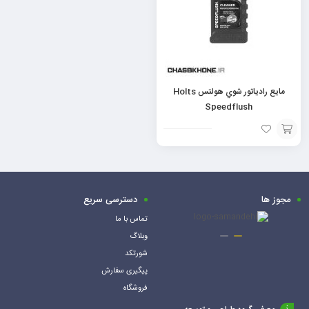
مايع رادياتور شوي هولتس Holts
Speedflush
افزودن
به
سبد
مجوز ها
دسترسی سریع
تماس با ما
وبلاگ
شورتکد
پیگیری سفارش
فروشگاه