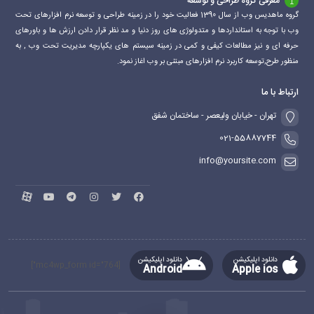
معرفی گروه طراحی و توسعه
گروه ماهدیس وب از سال 1390 فعالیت خود را در زمینه طراحی و توسعه نرم افزارهای تحت
وب با توجه به استانداردها و متدولوژی های روز دنیا و مد نظر قرار دادن ارزش ها و باورهای
حرفه ای و نیز مطالعات کیفی و کمی در زمینه سیستم های یکپارچه مدیریت تحت وب , به
منظور طرح,توسعه کاربرد نرم افزارهای مبتنی بر وب اغاز نمود.
ارتباط با ما
تهران - خیابان ولیعصر - ساختمان شفق
021-55887744
info@yoursite.com
دانلود اپلیکیشن
دانلود اپلیکیشن
[mc4wp_form id="764"]
Android
Apple ios