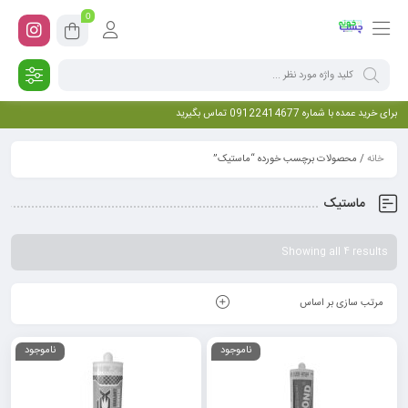
0
برای خرید عمده با شماره 09122414677 تماس بگیرید
خانه
/ محصولات برچسب خورده “ماستیک”
ماستیک
Showing all 4 results
مرتب سازی بر اساس
ناموجود
ناموجود