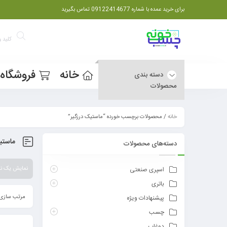
برای خرید عمده با شماره 09122414677 تماس بگیرید
خانه
فروشگاه
دسته بندی
محصولات
خانه
/ محصولات برچسب خورده “ماستیک درزگیر”
ماستی
دسته‌های محصولات
نمایش یک نت
اسپری صنعتی
باتری
مرتب سازی 
پیشنهادات ویژه
چسب
دوغاب