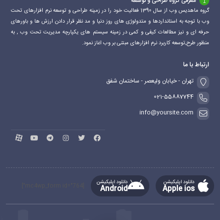
معرفی گروه طراحی و توسعه
گروه ماهدیس وب از سال 1390 فعالیت خود را در زمینه طراحی و توسعه نرم افزارهای تحت
وب با توجه به استانداردها و متدولوژی های روز دنیا و مد نظر قرار دادن ارزش ها و باورهای
حرفه ای و نیز مطالعات کیفی و کمی در زمینه سیستم های یکپارچه مدیریت تحت وب , به
منظور طرح,توسعه کاربرد نرم افزارهای مبتنی بر وب اغاز نمود.
ارتباط با ما
تهران - خیابان ولیعصر - ساختمان شفق
021-55887744
info@yoursite.com
دانلود اپلیکیشن
دانلود اپلیکیشن
[mc4wp_form id="764"]
Android
Apple ios