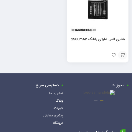
باطری قلمی شارژی پاناتک 2500mAh
افزودن
به
سبد
مجوز ها
دسترسی سریع
تماس با ما
وبلاگ
شورتکد
پیگیری سفارش
فروشگاه