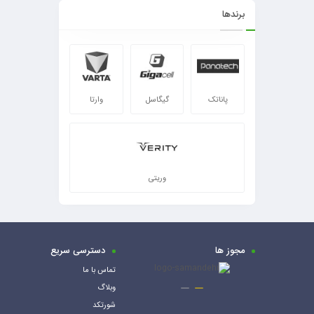
برندها
پاناتک
گیگاسل
وارتا
وریتی
مجوز ها
دسترسی سریع
تماس با ما
وبلاگ
شورتکد