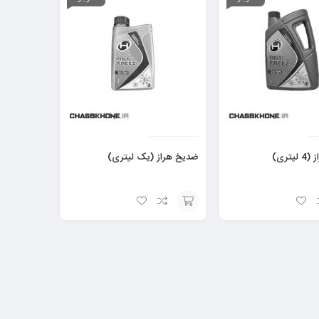
تری)
ضدیخ هراز (یک لیتری)
افزودن
به
سبد