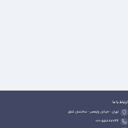
ارتباط با ما
تهران - خیابان ولیعصر - ساختمان شفق
021-55887744