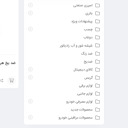
اسپری صنعتی
باتری
پیشنهادات ویژه
چسب
دوغاب
شیشه شور و آب رادیاتور
ضد زنگ
ضدیخ
ضد یخ هراز (4 لی
کالای دیجیتال
گریس
لوازم برقی
افزودن
لوازم جانبی
به
لوازم مصرفی خودرو
سبد
محصولات جدید
محصولات مراقبتی خودرو