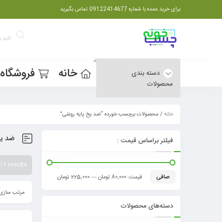
برای خرید عمده با شماره 09122414677 تماس بگیرید
خانه
فروشگاه
دسته بندی
محصولات
خانه
/ محصولات برچسب خورده “ضد یخ پایه روغنی”
ضد یخ
فیلتر براساس قیمت :
 2 results
صافی
قيمت:
80,000 تومان
—
225,000 تومان
مرتب سازی 
دسته‌های محصولات