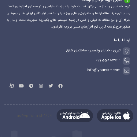
معرفی گروه طراحی و توسعه
گروه ماهدیس وب از سال 1390 فعالیت خود را در زمینه طراحی و توسعه نرم افزارهای تحت
وب با توجه به استانداردها و متدولوژی های روز دنیا و مد نظر قرار دادن ارزش ها و باورهای
حرفه ای و نیز مطالعات کیفی و کمی در زمینه سیستم های یکپارچه مدیریت تحت وب , به
منظور طرح,توسعه کاربرد نرم افزارهای مبتنی بر وب اغاز نمود.
ارتباط با ما
تهران - خیابان ولیعصر - ساختمان شفق
021-55887744
info@yoursite.com
دانلود اپلیکیشن
دانلود اپلیکیشن
[mc4wp_form id="764"]
Android
Apple ios