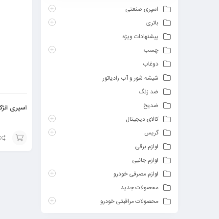
اسپری صنعتی
باتری
پیشنهادات ویژه
چسب
دوغاب
شیشه شور و آب رادیاتور
ضد زنگ
ضدیخ
اسپری انژ
کالای دیجیتال
گریس
لوازم برقی
افزودن
لوازم جانبی
به
لوازم مصرفی خودرو
سبد
محصولات جدید
محصولات مراقبتی خودرو