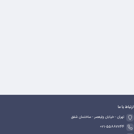
ارتباط با ما
تهران - خیابان ولیعصر - ساختمان شفق
021-55887744