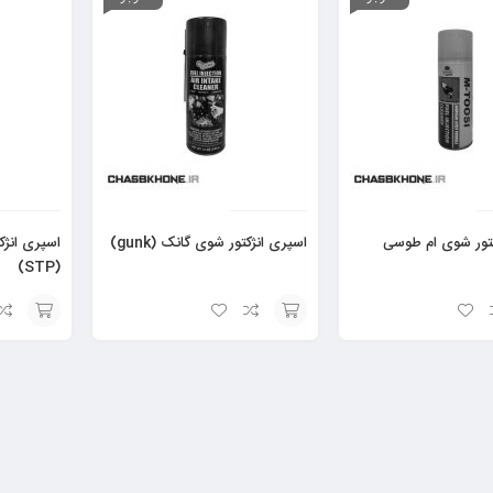
کتور شوی ام طوسی
اسپری انژکتور شوی گانک (gunk)
اسپری انژ
(STP)
افزودن
افزودن
به
به
سبد
سبد