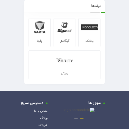
برندها
پاناتک
گیگاسل
وارتا
وریتی
مجوز ها
دسترسی سریع
تماس با ما
وبلاگ
شورتکد