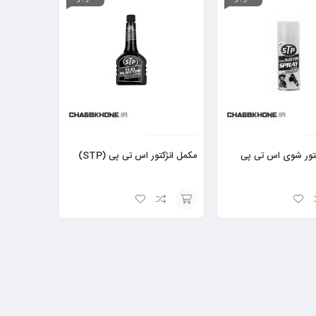
کتور شوی اس تی پی
مکمل انژکتور اس تی پی (STP)
افزودن
به
سبد