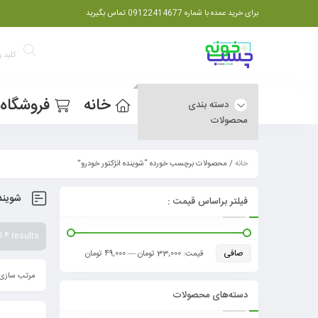
برای خرید عمده با شماره 09122414677 تماس بگیرید
خانه
فروشگاه
دسته بندی
محصولات
خانه
/ محصولات برچسب خورده “شوینده انژکتور خودرو”
شوینده
فیلتر براساس قیمت :
 4 results
صافی
قيمت:
33,000 تومان
—
49,000 تومان
مرتب سازی 
دسته‌های محصولات