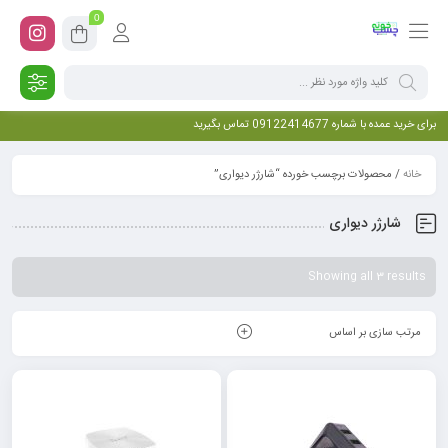
0
برای خرید عمده با شماره 09122414677 تماس بگیرید
خانه
/ محصولات برچسب خورده “شارژر دیواری”
شارژر دیواری
Showing all 3 results
مرتب سازی بر اساس