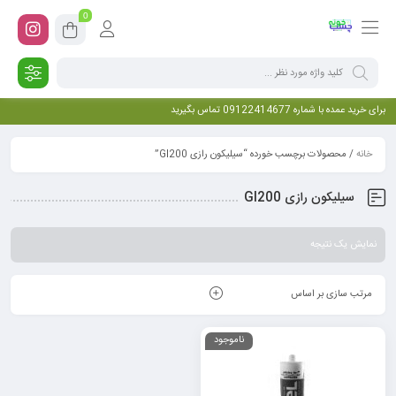
0
برای خرید عمده با شماره 09122414677 تماس بگیرید
خانه
/ محصولات برچسب خورده “سیلیکون رازی GI200”
سیلیکون رازی GI200
نمایش یک نتیجه
مرتب سازی بر اساس
ناموجود