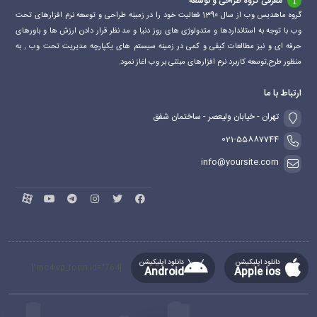
معرفی گروه طراحی و توسعه
گروه ماهدیس وب از سال 1390 فعالیت خود را در زمینه طراحی و توسعه نرم افزارهای تحت
وب با توجه به استانداردها و متدولوژی های روز دنیا و مد نظر قرار دادن ارزش ها و باورهای
حرفه ای و نیز مطالعات کیفی و کمی در زمینه سیستم های یکپارچه مدیریت تحت وب , به
منظور طرح,توسعه کاربرد نرم افزارهای مبتنی بر وب اغاز نمود.
ارتباط با ما
تهران - خیابان ولیعصر - ساختمان شفق
021-55887744
info@yoursite.com
دانلود اپلیکیشن
دانلود اپلیکیشن
[mc4wp_form id="764"]
Android
Apple ios