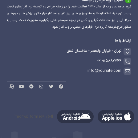
معرفی گروه طراحی و توسعه
گروه ماهدیس وب از سال 1390 فعالیت خود را در زمینه طراحی و توسعه نرم افزارهای تحت
وب با توجه به استانداردها و متدولوژی های روز دنیا و مد نظر قرار دادن ارزش ها و باورهای
حرفه ای و نیز مطالعات کیفی و کمی در زمینه سیستم های یکپارچه مدیریت تحت وب , به
منظور طرح,توسعه کاربرد نرم افزارهای مبتنی بر وب اغاز نمود.
ارتباط با ما
تهران - خیابان ولیعصر - ساختمان شفق
021-55887744
info@yoursite.com
دانلود اپلیکیشن
دانلود اپلیکیشن
[mc4wp_form id="764"]
Android
Apple ios