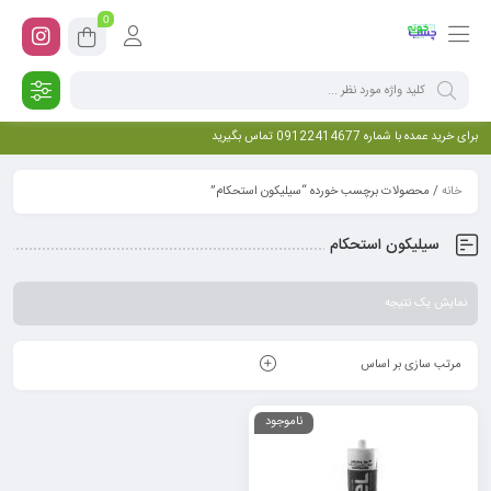
0
برای خرید عمده با شماره 09122414677 تماس بگیرید
خانه
/ محصولات برچسب خورده “سیلیکون استحکام”
سیلیکون استحکام
نمایش یک نتیجه
مرتب سازی بر اساس
ناموجود