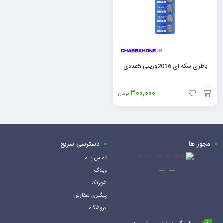
باطری سکه ای 2016وریتی 5عددی
300,000
تومان
افزودن
به
سبد
مجوز ها
دسترسی سریع
تماس با ما
وبلاگ
شورتکد
پیگیری سفارش
فروشگاه