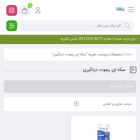
0
برای خرید عمده با شماره 09122414677 تماس بگیرید
خانه
/ محصولات برچسب خورده “سکه ای ریموت دزدگیری”
سکه ای ریموت دزدگیری
نمایش یک نتیجه
مرتب سازی بر اساس