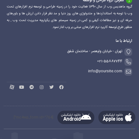
معرفی گروه طراحی و توسعه
گروه ماهدیس وب از سال 1390 فعالیت خود را در زمینه طراحی و توسعه نرم افزارهای تحت
وب با توجه به استانداردها و متدولوژی های روز دنیا و مد نظر قرار دادن ارزش ها و باورهای
حرفه ای و نیز مطالعات کیفی و کمی در زمینه سیستم های یکپارچه مدیریت تحت وب , به
منظور طرح,توسعه کاربرد نرم افزارهای مبتنی بر وب اغاز نمود.
ارتباط با ما
تهران - خیابان ولیعصر - ساختمان شفق
021-55887744
info@yoursite.com
دانلود اپلیکیشن
دانلود اپلیکیشن
[mc4wp_form id="764"]
Android
Apple ios