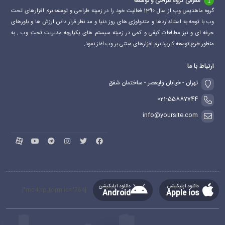
معرفی گروه طراحی و توسعه
گروه ماهدیس وب از سال 1390 فعالیت خود را در زمینه طراحی و توسعه نرم افزارهای تحت
وب با توجه به استانداردها و متدولوژی های روز دنیا و مد نظر قرار دادن ارزش ها و باورهای
حرفه ای و نیز مطالعات کیفی و کمی در زمینه سیستم های یکپارچه مدیریت تحت وب , به
منظور طرح,توسعه کاربرد نرم افزارهای مبتنی بر وب اغاز نمود.
ارتباط با ما
تهران - خیابان ولیعصر - ساختمان شفق
021-55887744
info@yoursite.com
دانلود اپلیکیشن
دانلود اپلیکیشن
[mc4wp_form id="764"]
Android
Apple ios