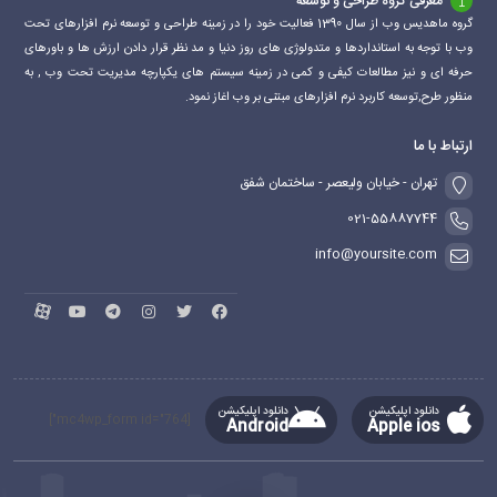
معرفی گروه طراحی و توسعه
گروه ماهدیس وب از سال 1390 فعالیت خود را در زمینه طراحی و توسعه نرم افزارهای تحت
وب با توجه به استانداردها و متدولوژی های روز دنیا و مد نظر قرار دادن ارزش ها و باورهای
حرفه ای و نیز مطالعات کیفی و کمی در زمینه سیستم های یکپارچه مدیریت تحت وب , به
منظور طرح,توسعه کاربرد نرم افزارهای مبتنی بر وب اغاز نمود.
ارتباط با ما
تهران - خیابان ولیعصر - ساختمان شفق
021-55887744
info@yoursite.com
دانلود اپلیکیشن
دانلود اپلیکیشن
[mc4wp_form id="764"]
Android
Apple ios