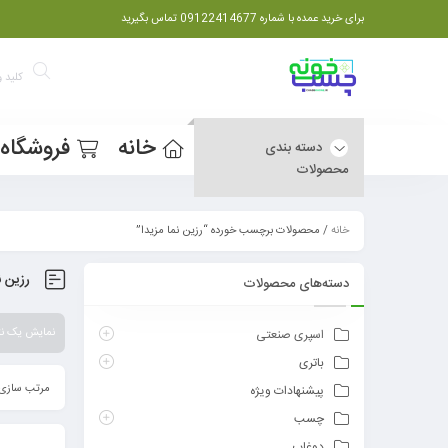
برای خرید عمده با شماره 09122414677 تماس بگیرید
خانه
فروشگاه
دسته بندی
محصولات
خانه
/ محصولات برچسب خورده “رزین نما مزیدا”
رزین ن
دسته‌های محصولات
نمایش یک نت
اسپری صنعتی
باتری
مرتب سازی 
پیشنهادات ویژه
چسب
دوغاب