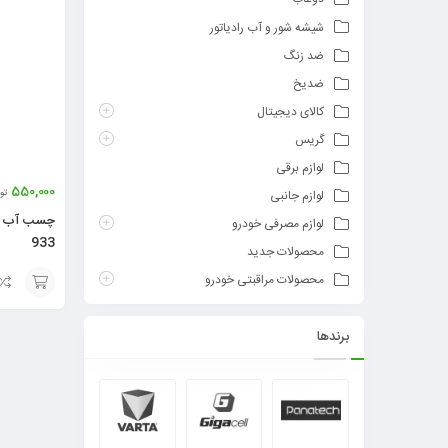
شیشه شور و آب رادیاتور
ضد زنگ
ضدیخ
کالای دیجیتال
گریس
لوازم برقی
550,000
تو
لوازم جانبی
چسب آب بن
لوازم مصرفی خودرو
933
محصولات جدید
محصولات مراقبتی خودرو
افزودن
برندها
به
سبد