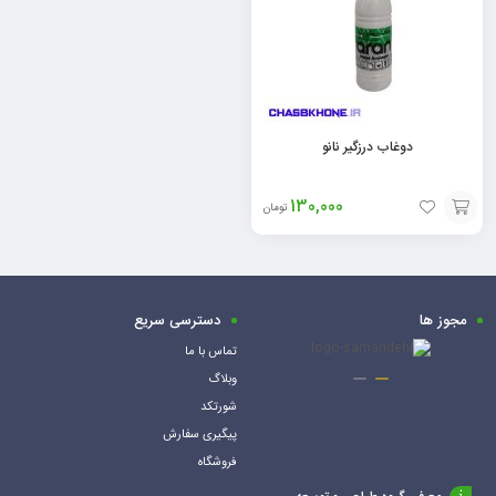
دوغاب درزگیر نانو
130,000
تومان
افزودن
به
سبد
مجوز ها
دسترسی سریع
تماس با ما
وبلاگ
شورتکد
پیگیری سفارش
فروشگاه