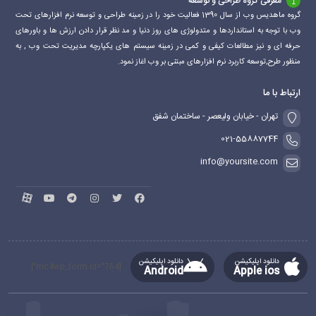
معرفی گروه طراحی و توسعه
گروه ماهدیس وب از سال 1390 فعالیت خود را در زمینه طراحی و توسعه نرم افزارهای تحت
وب با توجه به استانداردها و متدولوژی های روز دنیا و مد نظر قرار دادن ارزش ها و باورهای
حرفه ای و نیز مطالعات کیفی و کمی در زمینه سیستم های یکپارچه مدیریت تحت وب , به
منظور طرح,توسعه کاربرد نرم افزارهای مبتنی بر وب اغاز نمود.
ارتباط با ما
تهران - خیابان ولیعصر - ساختمان شفق
021-55887744
info@yoursite.com
دانلود اپلیکیشن
دانلود اپلیکیشن
[mc4wp_form id="764"]
Android
Apple ios