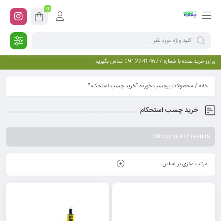
0
برای خرید عمده با شماره 09122414677 تماس بگیرید
خانه
/ محصولات برچسب خورده “خرید چسب استحکام”
خرید چسب استحکام
Showing all 2 results
مرتب سازی بر اساس