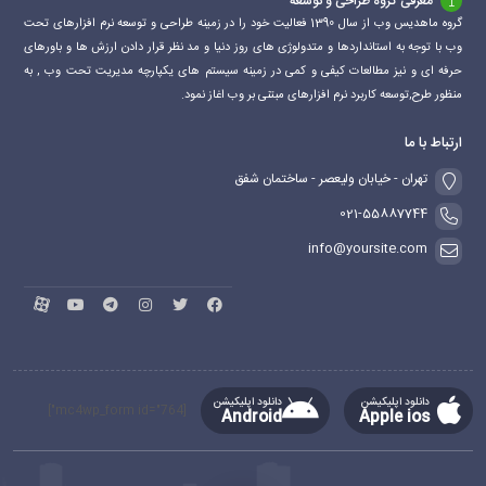
معرفی گروه طراحی و توسعه
گروه ماهدیس وب از سال 1390 فعالیت خود را در زمینه طراحی و توسعه نرم افزارهای تحت
وب با توجه به استانداردها و متدولوژی های روز دنیا و مد نظر قرار دادن ارزش ها و باورهای
حرفه ای و نیز مطالعات کیفی و کمی در زمینه سیستم های یکپارچه مدیریت تحت وب , به
منظور طرح,توسعه کاربرد نرم افزارهای مبتنی بر وب اغاز نمود.
ارتباط با ما
تهران - خیابان ولیعصر - ساختمان شفق
021-55887744
info@yoursite.com
دانلود اپلیکیشن
دانلود اپلیکیشن
[mc4wp_form id="764"]
Android
Apple ios