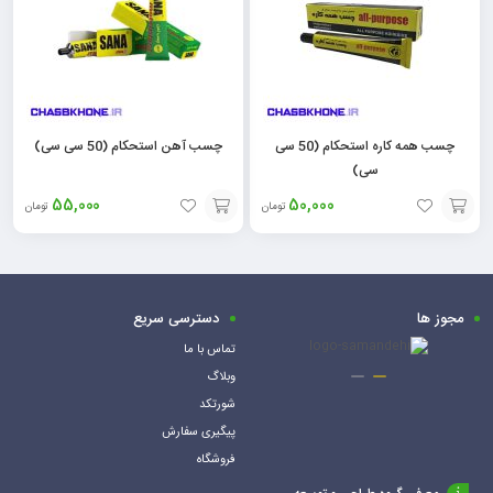
چسب همه کاره استحکام (50 سی
چسب آهن استحکام (50 سی سی)
سی)
55,000
50,000
تومان
تومان
افزودن
افزودن
به
به
سبد
سبد
مجوز ها
دسترسی سریع
تماس با ما
وبلاگ
شورتکد
پیگیری سفارش
فروشگاه