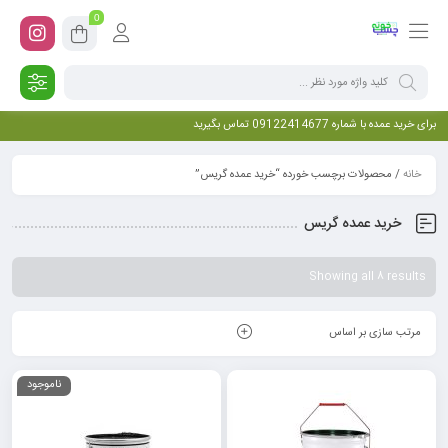
0
برای خرید عمده با شماره 09122414677 تماس بگیرید
خانه
/ محصولات برچسب خورده “خرید عمده گریس”
خرید عمده گریس
Showing all 8 results
مرتب سازی بر اساس
ناموجود