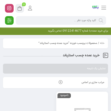
0
برای خرید عمده با شماره 09122414677 تماس بگیرید
خانه
/ محصولات برچسب خورده “خرید عمده چسب استارباند”
خرید عمده چسب استارباند
نمایش یک نتیجه
مرتب سازی بر اساس
ناموجود