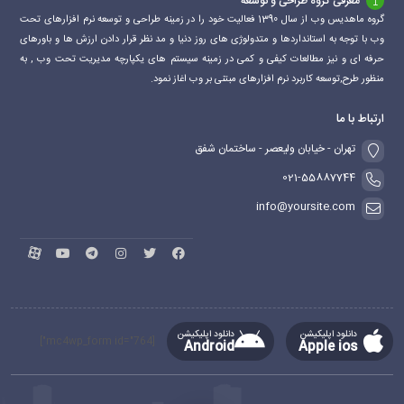
معرفی گروه طراحی و توسعه
گروه ماهدیس وب از سال 1390 فعالیت خود را در زمینه طراحی و توسعه نرم افزارهای تحت
وب با توجه به استانداردها و متدولوژی های روز دنیا و مد نظر قرار دادن ارزش ها و باورهای
حرفه ای و نیز مطالعات کیفی و کمی در زمینه سیستم های یکپارچه مدیریت تحت وب , به
منظور طرح,توسعه کاربرد نرم افزارهای مبتنی بر وب اغاز نمود.
ارتباط با ما
تهران - خیابان ولیعصر - ساختمان شفق
021-55887744
info@yoursite.com
دانلود اپلیکیشن
دانلود اپلیکیشن
[mc4wp_form id="764"]
Android
Apple ios