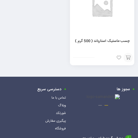
چسب ماستیک استارباند ( 500 گرم )
افزودن
به
سبد
مجوز ها
دسترسی سریع
تماس با ما
وبلاگ
شورتکد
پیگیری سفارش
فروشگاه