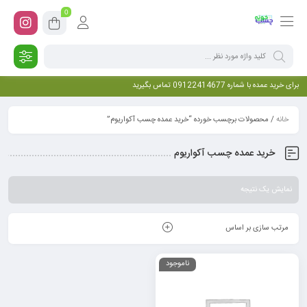
0
برای خرید عمده با شماره 09122414677 تماس بگیرید
خانه
/ محصولات برچسب خورده “خرید عمده چسب آکواریوم”
خرید عمده چسب آکواریوم
نمایش یک نتیجه
مرتب سازی بر اساس
ناموجود