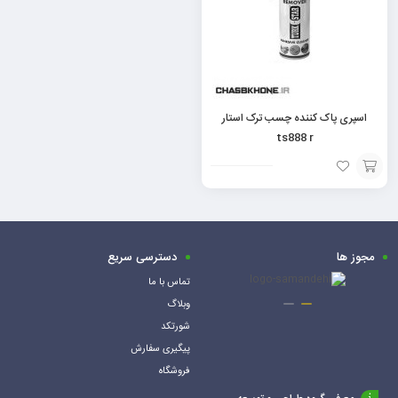
اسپری پاک کننده چسب ترک استار
ts888 r
افزودن
به
سبد
مجوز ها
دسترسی سریع
تماس با ما
وبلاگ
شورتکد
پیگیری سفارش
فروشگاه