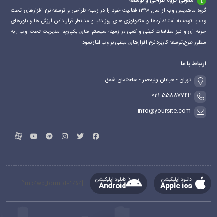
معرفی گروه طراحی و توسعه
گروه ماهدیس وب از سال 1390 فعالیت خود را در زمینه طراحی و توسعه نرم افزارهای تحت
وب با توجه به استانداردها و متدولوژی های روز دنیا و مد نظر قرار دادن ارزش ها و باورهای
حرفه ای و نیز مطالعات کیفی و کمی در زمینه سیستم های یکپارچه مدیریت تحت وب , به
منظور طرح,توسعه کاربرد نرم افزارهای مبتنی بر وب اغاز نمود.
ارتباط با ما
تهران - خیابان ولیعصر - ساختمان شفق
021-55887744
info@yoursite.com
دانلود اپلیکیشن
دانلود اپلیکیشن
[mc4wp_form id="764"]
Android
Apple ios