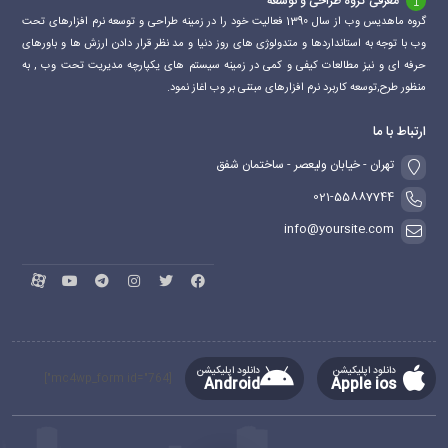
معرفی گروه طراحی و توسعه
گروه ماهدیس وب از سال 1390 فعالیت خود را در زمینه طراحی و توسعه نرم افزارهای تحت
وب با توجه به استانداردها و متدولوژی های روز دنیا و مد نظر قرار دادن ارزش ها و باورهای
حرفه ای و نیز مطالعات کیفی و کمی در زمینه سیستم های یکپارچه مدیریت تحت وب , به
منظور طرح,توسعه کاربرد نرم افزارهای مبتنی بر وب اغاز نمود.
ارتباط با ما
تهران - خیابان ولیعصر - ساختمان شفق
021-55887744
info@yoursite.com
دانلود اپلیکیشن
دانلود اپلیکیشن
[mc4wp_form id="764"]
Android
Apple ios