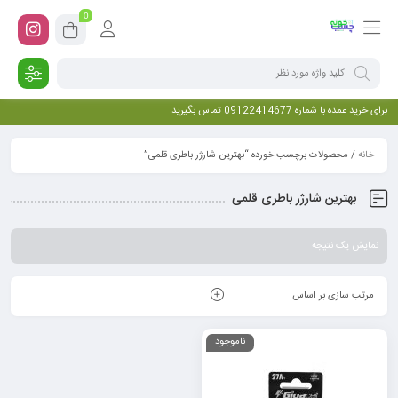
0
برای خرید عمده با شماره 09122414677 تماس بگیرید
خانه
/ محصولات برچسب خورده “بهترین شارژر باطری قلمی”
بهترین شارژر باطری قلمی
نمایش یک نتیجه
مرتب سازی بر اساس
ناموجود