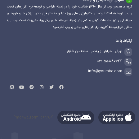
معرفی گروه طراحی و توسعه
گروه ماهدیس وب از سال 1390 فعالیت خود را در زمینه طراحی و توسعه نرم افزارهای تحت
وب با توجه به استانداردها و متدولوژی های روز دنیا و مد نظر قرار دادن ارزش ها و باورهای
حرفه ای و نیز مطالعات کیفی و کمی در زمینه سیستم های یکپارچه مدیریت تحت وب , به
منظور طرح,توسعه کاربرد نرم افزارهای مبتنی بر وب اغاز نمود.
ارتباط با ما
تهران - خیابان ولیعصر - ساختمان شفق
021-55887744
info@yoursite.com
دانلود اپلیکیشن
دانلود اپلیکیشن
[mc4wp_form id="764"]
Android
Apple ios