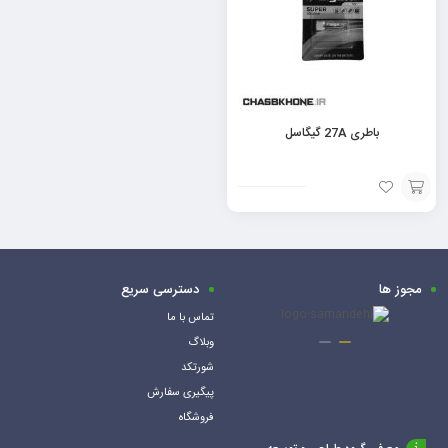
باطری 27A گیگاسل
افزودن
به
سبد
مجوز ها
دسترسی سریع
تماس با ما
وبلاگ
شورتکد
پیگیری سفارش
فروشگاه