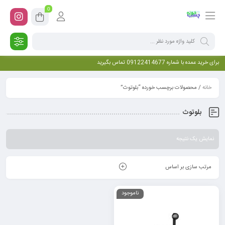
0
برای خرید عمده با شماره 09122414677 تماس بگیرید
خانه
/ محصولات برچسب خورده “بلوتوث”
بلوتوث
نمایش یک نتیجه
مرتب سازی بر اساس
ناموجود