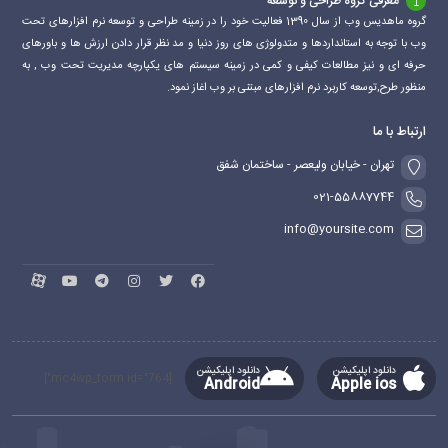
معرفی گروه طراحی و توسعه
گروه ماهدیس وب از سال 1390 فعالیت خود را در زمینه طراحی و توسعه نرم افزارهای تحت
وب با توجه به استانداردها و متدولوژی های روز دنیا و مد نظر قرار دادن ارزش ها و باورهای
حرفه ای و نیز مطالعات کیفی و کمی در زمینه سیستم های یکپارچه مدیریت تحت وب , به
منظور طرح,توسعه کاربرد نرم افزارهای مبتنی بر وب اغاز نمود.
ارتباط با ما
تهران - خیابان ولیعصر - ساختمان شفق
021-55887744
info@yoursite.com
دانلود اپلیکیشن
دانلود اپلیکیشن
[mc4wp_form id="764"]
Android
Apple ios