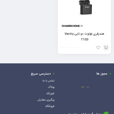
هندزفری بلوتوث دو تایی Verity
T103
افزودن
به
سبد
مجوز ها
دسترسی سریع
تماس با ما
وبلاگ
شورتکد
پیگیری سفارش
فروشگاه