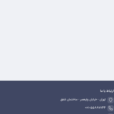
ارتباط با ما
تهران - خیابان ولیعصر - ساختمان شفق
021-55887744