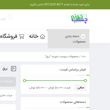
برای خرید عمده با شماره 09122414677 تماس بگیرید
خانه
فروشگاه
دسته بندی
محصولات
خانه
/ محصولات برچسب خورده “برق”
برق
فیلتر براساس قیمت :
 2 results
صافی
قيمت:
50,000 تومان
—
57,000 تومان
مرتب سازی 
دسته‌های محصولات