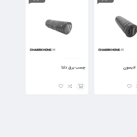
ادیسون
چسب برق دلتا
افزودن
به
سبد