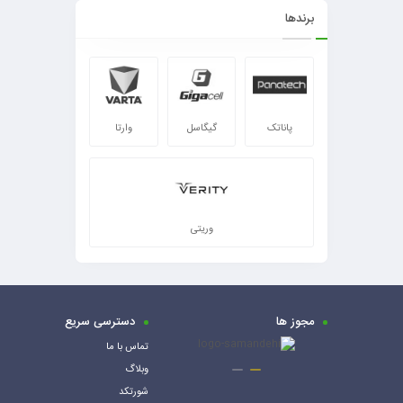
برندها
پاناتک
گیگاسل
وارتا
وریتی
مجوز ها
دسترسی سریع
تماس با ما
وبلاگ
شورتکد