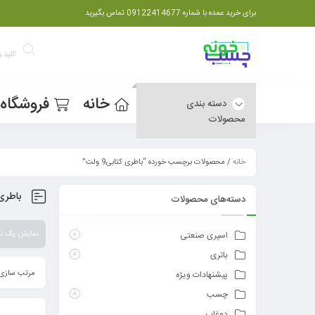
برای خرید عمده با شماره 09122414677 تماس بگیرید
خانه
فروشگاه
دسته بندی
محصولات
خانه
/ محصولات برچسب خورده “باطری کتابی9 ولت”
باطری کت
دسته‌های محصولات
نمایش یک نت
اسپری صنعتی
باتری
مرتب سازی 
پیشنهادات ویژه
چسب
دوغاب