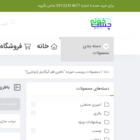
برای خرید عمده با شماره 09122414677 تماس بگیرید
خانه
فروشگاه
دسته بندی
محصولات
خانه
/ محصولات برچسب خورده “باطری قلم گیگاسل (دوتایی)”
باطری
دسته‌های محصولات
نمایش یک نت
اسپری صنعتی
باتری
مرتب سازی 
پیشنهادات ویژه
چسب
دوغاب